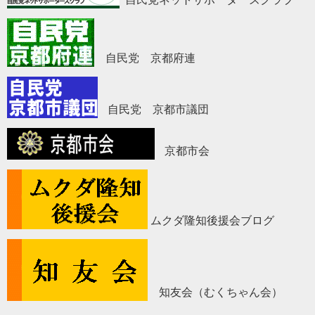
自民党 京都府連
自民党 京都市議団
京都市会
ムクダ隆知後援会ブログ
知友会（むくちゃん会）