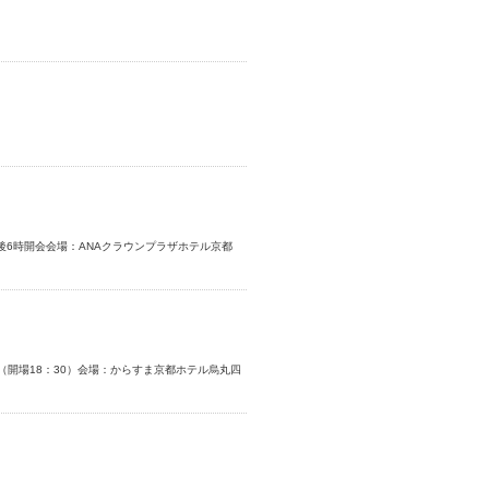
後6時開会会場：ANAクラウンプラザホテル京都
1時 （開場18：30）会場：からすま京都ホテル烏丸四