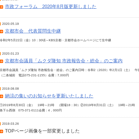
市政フォーラム 2020年8月版更新しました
2020.05.19
京都市会 代表質問生中継
令和2年5月22日（金）10：30頃～KBS京都・京都市会ホームページにて生中継
2020.01.23
京都市会議員「ムクダ隆知 市政報告会・総会」のご案内
京都市会議員「ムクダ隆知 市政報告会・総会」のご案内日時：令和2（2020）年2月1日（土） 午
（二条城前 電話075-231-1155）会費：7,000円
2019.08.08
納涼の集いのお知らせを更新いたしました
①2019年8月30日（金） 19時～21時 （開場18：30）②2019年8月31日（土） 19時～2
条下ル西側 075-371-0111会費：4，000円
2019.03.26
TOPページ画像を一部変更しました