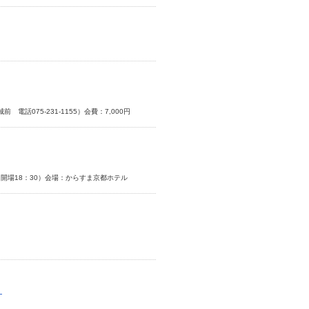
話075-231-1155）会費：7,000円
 （開場18：30）会場：からすま京都ホテル
）