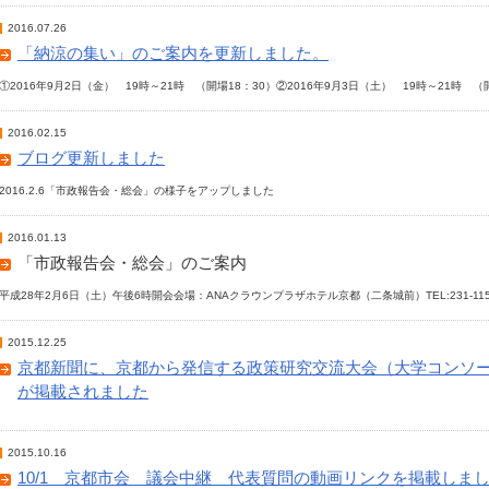
2016.07.26
「納涼の集い」のご案内を更新しました。
①2016年9月2日（金） 19時～21時 （開場18：30）②2016年9月3日（土） 19時～21時 （
2016.02.15
ブログ更新しました
2016.2.6「市政報告会・総会」の様子をアップしました
2016.01.13
「市政報告会・総会」のご案内
平成28年2月6日（土）午後6時開会会場：ANAクラウンプラザホテル京都（二条城前）TEL:231-115
2015.12.25
京都新聞に、京都から発信する政策研究交流大会（大学コンソ
が掲載されました
2015.10.16
10/1 京都市会 議会中継 代表質問の動画リンクを掲載しま