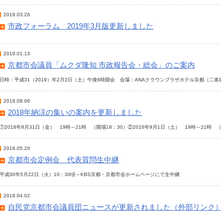
2019.03.26
市政フォーラム 2019年3月版更新しました
2019.01.13
京都市会議員「ムクダ隆知 市政報告会・総会」のご案内
日時：平成31（2019）年2月2日（土）午後6時開会 会場：ANAクラウンプラザホテル京都（二条城前 電
2018.08.06
2018年納涼の集いの案内を更新しました
①2018年8月31日（金） 19時～21時 （開場18：30）②2016年9月1日（土） 19時～21時
2018.05.20
京都市会定例会 代表質問生中継
平成30年5月22日（火）10：30頃～KBS京都・京都市会ホームページにて生中継
2018.04.02
自民党京都市会議員団ニュースが更新されました（外部リンク