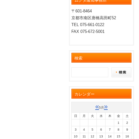
ムクダ隆知事務所
〒601-8464
京都市南区唐橋高田町52
TEL 075-661-0122
FAX 075-672-5001
検索
カレンダー
«
»
5月
日
月
火
水
木
金
土
1
2
3
4
5
6
7
8
9
10
11
12
13
14
15
16